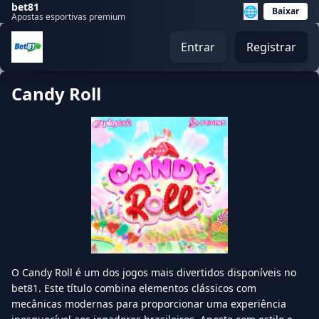
bet81
🌐
Baixar
Apostas esportivas premium
Entrar
Registrar
Candy Roll
O Candy Roll é um dos jogos mais divertidos disponíveis no
bet81. Este título combina elementos clássicos com
mecânicas modernas para proporcionar uma experiência