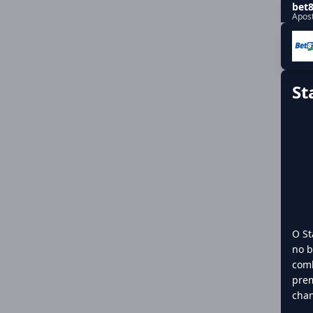
bet
Apos
St
O St
no b
comb
prem
chan